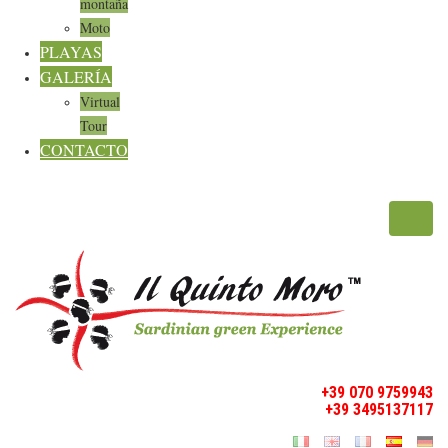
montaña
Moto
PLAYAS
GALERÍA
Virtual
Tour
CONTACTO
Toggl
navig
+39 070 9759943
+39 3495137117