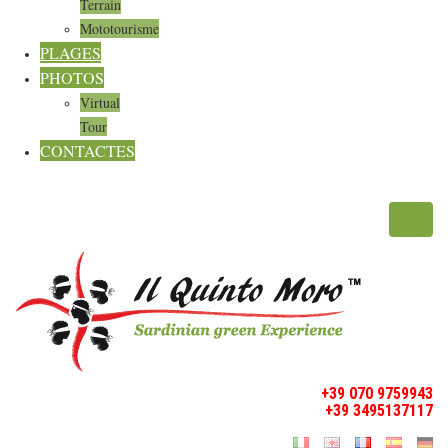
Terrain
Mototourisme
PLAGES
PHOTOS
Virtual
Tour
CONTACTES
Toggl
navig
+39 070 9759943
+39 3495137117