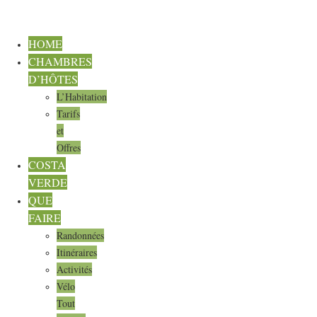
HOME
CHAMBRES
D’HÔTES
L’Habitation
Tarifs
et
Offres
COSTA
VERDE
QUE
FAIRE
Randonnées
Itinéraires
Activités
Vélo
Tout