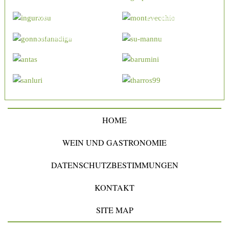
Gonnosfanadiga
Fluminimaggiore
Gigantengrab
Höhlen Su Mannau
Fluminimaggiore
Barumini
Tempel von Antas
Su Nuraxi
Burg von Sanluri
Tharros
HOME
WEIN UND GASTRONOMIE
DATENSCHUTZBESTIMMUNGEN
KONTAKT
SITE MAP