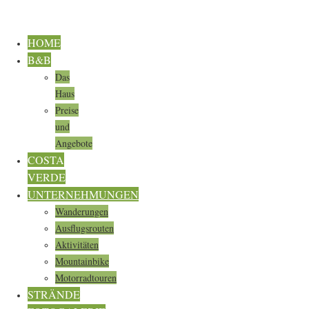
HOME
B&B
Das
Haus
Preise
und
Angebote
COSTA
VERDE
UNTERNEHMUNGEN
Wanderungen
Ausflugsrouten
Aktivitäten
Mountainbike
Motorradtouren
STRÄNDE