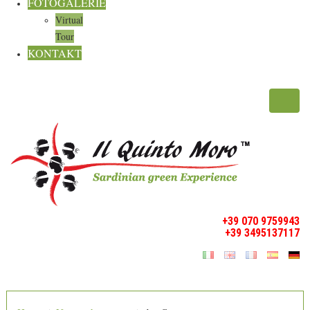
FOTOGALERIE
Virtual
Tour
KONTAKT
Toggl
navig
+39 070 9759943
+39 3495137117