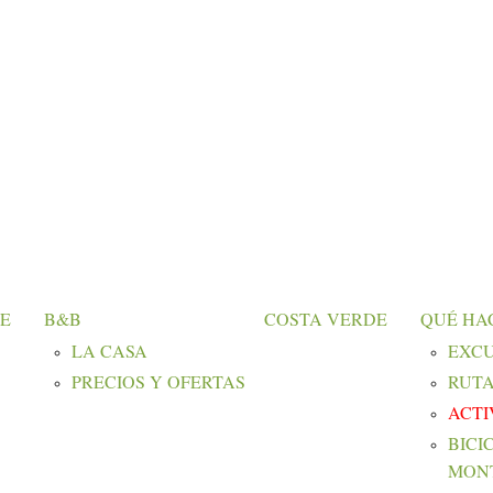
E
B&B
COSTA VERDE
QUÉ HA
LA CASA
EXCU
PRECIOS Y OFERTAS
RUT
ACTI
BICI
MON