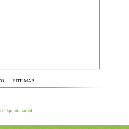
TO
SITE MAP
o@ilquintomoro.it