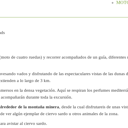
MOT
ads
(moto de cuatro ruedas) y recorrer acompañados de un guía, diferentes 
ravesando vados y disfrutando de las espectaculares vistas de las dunas 
extienden a lo largo de 3 km.
mersos en la densa vegetación. Aquí se respiran los perfumes mediterr
s acompañarán durante toda la excursión.
alrededor de la montaña minera
, desde la cual disfrutareis de unas vis
ede ver algún ejemplar de ciervo sardo u otros animales de la zona.
ara avistar al ciervo sardo.