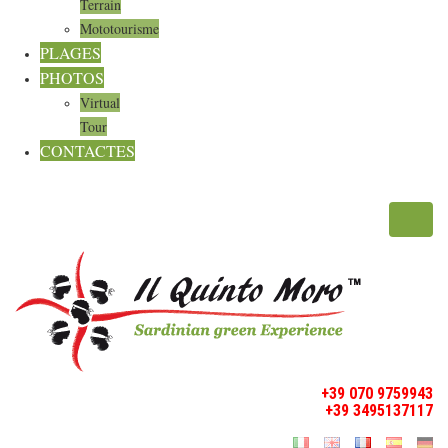
Terrain
Mototourisme
PLAGES
PHOTOS
Virtual
Tour
CONTACTES
Toggl
navig
+39 070 9759943
+39 3495137117