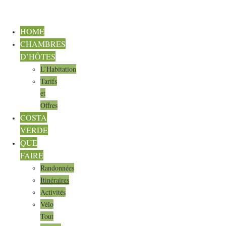
HOME
CHAMBRES
D’HÔTES
L’Habitation
Tarifs
et
Offres
COSTA
VERDE
QUE
FAIRE
Randonnées
Itinéraires
Activités
Vélo
Tout