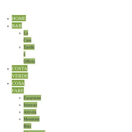
HOME
B&B
La
Casa
Tariffe
e
Offerte
COSTA
VERDE
COSA
FARE
Escursioni
Itinerari
Attività
Mountain
Bike