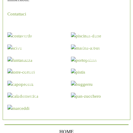
Contattaci
Costa Verde
Dune di Piscinas
e Portu Maga
Spiaggia di Scivu
Marina di arbus
Spiaggia di Funtanazza
Porto Palma - Tunaria
Torre dei Corsari
Spiaggia di Pistis
Capo Pecora
Bugerru
Cala Domestica
Masua e
Pan di Zucchero
Laguna di Marceddì
HOME