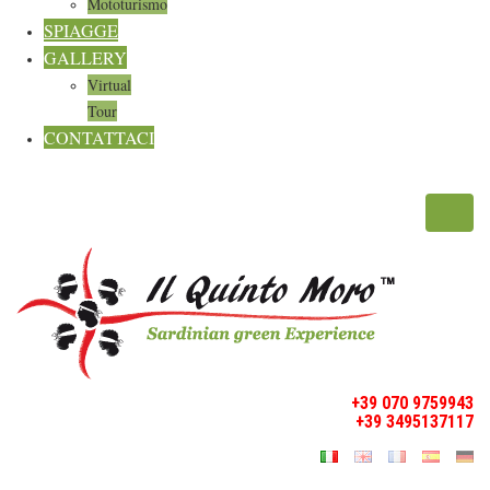
Mototurismo
SPIAGGE
GALLERY
Virtual
Tour
CONTATTACI
Toggl
navig
+39 070 9759943
+39 3495137117