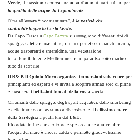
Verde
, il massimo riconoscimento attribuito ai mari italiani per
la qualità delle acque da Legambiente
.
Oltre all’essere “incontaminate”,
è la varietà che
contraddistingue la Costa Verde
.
Da Capo Frasca a
Capo Pecora
si susseguono differenti tipi di
spiagge, calette e insenature, un mix perfetto di bianchi arenili,
acque trasparenti e smeraldine, una vegetazione
inconfondibilmente Mediterranea e un paradiso sotto marino
tutto da scoprire.
Il B& B Il Quinto Moro organizza immersioni subacquee
per
principianti ed esperti e vi invita a scoprire armati solo di pinne
e maschera
i bellissimi fondali della costa sarda
.
Gli amanti delle spiagge, degli sport acquatici, dello snorkeling
e delle immersioni avranno a disposizione
il bellissimo mare
della Sardegna
a pochi km dal B&B.
Ricordate infine che a ottobre e spesso anche a novembre,
l'acqua del mare è ancora calda e permette gradevolissime
immersioni.